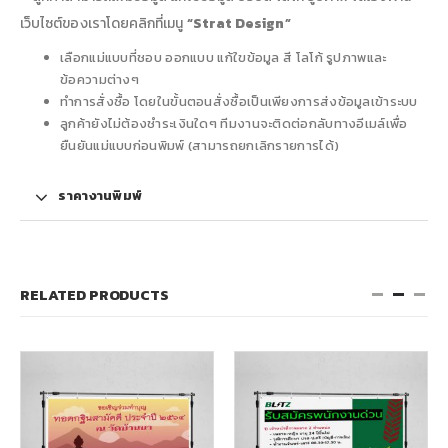
เว็บไซต์ของเราโดยคลิกที่เมนู
“Strat Design”
เลือกแม่แบบที่ชอบ ออกแบบ แก้ใขข้อมูล สี โลโก้ รูปภาพและ
ข้อความต่างๆ
ทำการสั่งซื้อ โดยในขั้นตอนสั่งซื้อเป็นเพียงการส่งข้อมูลเข้าระบบ
ลูกค้ายังไม่ต้องชำระเงินใดๆ ทีมงานจะติดต่อกลับทางอีเมล์เพื่อ
ยืนยันแม่แบบก่อนพิมพ์ (สามารถยกเลิกรายการได้)
ราคางานพิมพ์
RELATED PRODUCTS