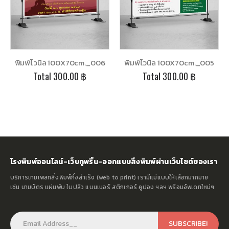
พิมพ์ไวนิล 100X70cm._006
พิมพ์ไวนิล 100X70cm._005
Total
300.00 ฿
Total
300.00 ฿
โรงพิมพ์ออนไลน์-เว็บทูพริ้น-ออกแบบสิ่งพิมพ์ผ่านเว็บไซต์ของเรา
บริการเทมเพลทสิ่งพิมพ์กึ่งสำเร็จ (web to print) เรามีแม่แบบให้เลือกมากมาย
เช่น นามบัตร แผ่นพับ ใบปลิว แบนเนอร์ สติกเกอร์ คูปอง ฯลฯ พร้อมอัพเดทใหม่ๆ