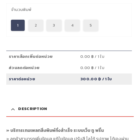
จำนวนพิมพ์
1
2
3
4
5
ราคาเลือกเพิ่มต่อหน่วย
0.00 ฿
/ 1 ใบ
ส่วนลดต่อหน่วย
0.00 ฿
/ 1 ใบ
ราคาต่อหน่วย
300.00 ฿
/ 1 ใบ
DESCRIPTION
» บริการเทมเพลทสิ่งพิมพ์กึ่งสำเร็จ ระบบเว็บ ทู พริ้น
» ลูกค้าสามารถเพิ่มข้อมูล แก้ใขข้อมูล ปรับสี โลโก้ รูปภาพ ได้เองผ่าน