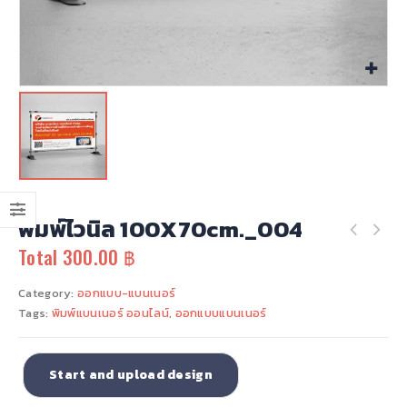
นามบัตร-4สีหน้าหลัง-052-2
นามบัตร-4สีหน้าหลัง-052-2
0
out of 5
0
out of 5
3.00
฿
3.00
฿
Total
Total
นามบัตร-4สีหน้าหลัง-077
นามบัตร-4สีหน้าหลัง-077
0
out of 5
0
out of 5
3.00
฿
3.00
฿
Total
Total
นามบัตร-4สีหน้าหลัง-076
นามบัตร-4สีหน้าหลัง-076
พิมพ์ไวนิล 100X70cm._004
0
out of 5
0
out of 5
3.00
฿
3.00
฿
Total
Total
Total
300.00 ฿
นามบัตร-4สีหน้าหลัง-075
นามบัตร-4สีหน้าหลัง-075
Category:
ออกแบบ-แบนเนอร์
0
out of 5
0
out of 5
Tags:
พิมพ์แบนเนอร์ ออนไลน์
,
ออกแบบแบนเนอร์
3.00
฿
3.00
฿
Total
Total
Start and upload design