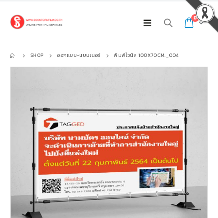
0
SHOP
ออกแบบ-แบนเนอร์
พิมพ์ไวนิล 100X70CM._004
พิมพ์ไวนิล 150X80cm._009
พิมพ์ไวนิล 150X80cm._009
0
out of 5
0
out of 5
300.00
฿
300.00
฿
Total
Total