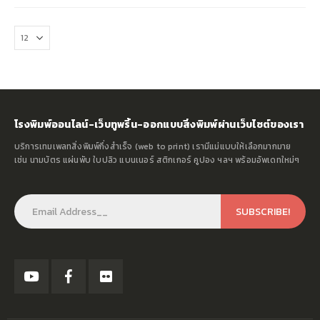
โรงพิมพ์ออนไลน์-เว็บทูพริ้น-ออกแบบสิ่งพิมพ์ผ่านเว็บไซต์ของเรา
บริการเทมเพลทสิ่งพิมพ์กึ่งสำเร็จ (web to print) เรามีแม่แบบให้เลือกมากมาย
เช่น นามบัตร แผ่นพับ ใบปลิว แบนเนอร์ สติกเกอร์ คูปอง ฯลฯ พร้อมอัพเดทใหม่ๆ