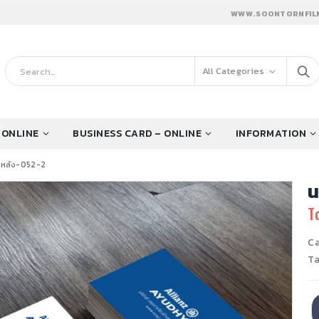
WWW.SOONTORNFIL
All Categories
-ONLINE
BUSINESS CARD – ONLINE
INFORMATION
้าหลัง-052-2
น
T
Ca
Ta