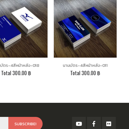
3.00
฿
0
out of 5
Total
มบัตร-4สีหน้าหลัง-011
นามบัตร-4สีหน้าหลัง-006
Total
300.00 ฿
Total
300.00 ฿