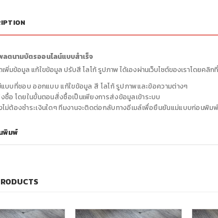
IPTION
มพ์ไวนิล 150X80cm._009
พิมพ์ไวนิล 150X80cm._00
เพลตนามบัตรออนไลน์แบบสำเร็จ
300.00
฿
300.00
฿
ut of 5
0
out of 5
tal
Total
เพิ่มข้อมูล แก้ใขข้อมูล ปรับสี โลโก้ รูปภาพ ได้เองผ่านเว็บไซต์ของเราโดยคลิกที
มบัตร-4สีหน้าหลัง-052-2
นามบัตร-4สีหน้าหลัง-052-
่แบบที่ชอบ ออกแบบ แก้ใขข้อมูล สี โลโก้ รูปภาพและข้อความต่างๆ
่งซื้อ โดยในขั้นตอนสั่งซื้อเป็นเพียงการส่งข้อมูลเข้าระบบ
3.00
฿
3.00
฿
ut of 5
0
out of 5
tal
Total
ังไม่ต้องชำระเงินใดๆ ทีมงานจะติดต่อกลับทางอีเมล์เพื่อยืนยันแม่แบบก่อนพิม
มบัตร-4สีหน้าหลัง-077
นามบัตร-4สีหน้าหลัง-077
นพิมพ์
3.00
฿
3.00
฿
ut of 5
0
out of 5
tal
Total
มบัตร-4สีหน้าหลัง-076
นามบัตร-4สีหน้าหลัง-076
PRODUCTS
3.00
฿
3.00
฿
ut of 5
0
out of 5
tal
Total
มบัตร-4สีหน้าหลัง-075
นามบัตร-4สีหน้าหลัง-075