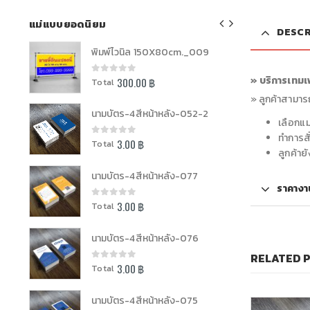
แม่แบบยอดนิยม
DESCR
9
พิมพ์ไวนิล 150X80cm._009
พิ
» บริการเทม
300.00
฿
0
out of 5
0
o
Total
To
» ลูกค้าสามารถ
2
นามบัตร-4สีหน้าหลัง-052-2
นา
เลือกแม
ทำการสั
3.00
฿
0
out of 5
0
o
Total
To
ลูกค้าย
นามบัตร-4สีหน้าหลัง-077
นา
ราคางา
3.00
฿
0
out of 5
0
o
Total
To
นามบัตร-4สีหน้าหลัง-076
นา
RELATED 
3.00
฿
0
out of 5
0
o
Total
To
นามบัตร-4สีหน้าหลัง-075
นา