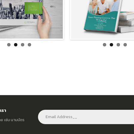
เรา
าย เช่น นามบัตร