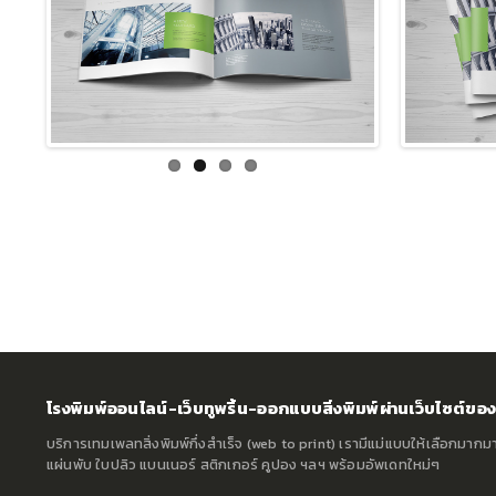
โรงพิมพ์ออนไลน์-เว็บทูพริ้น-ออกแบบสิ่งพิมพ์ผ่านเว็บไซต์ของ
บริการเทมเพลทสิ่งพิมพ์กึ่งสำเร็จ (web to print) เรามีแม่แบบให้เลือกมากม
แผ่นพับ ใบปลิว แบนเนอร์ สติกเกอร์ คูปอง ฯลฯ พร้อมอัพเดทใหม่ๆ