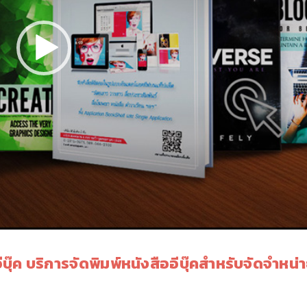
๊ค บริการจัดพิมพ์หนังสืออีบุ๊คสำหรับจัดจำหน่