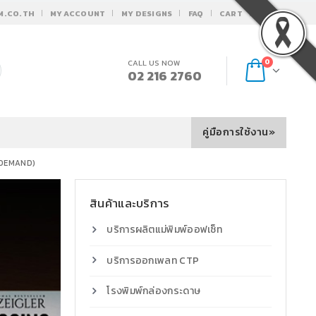
|
M.CO.TH
MY ACCOUNT
MY DESIGNS
FAQ
CART
LOG IN
0
CALL US NOW
02 216 2760
คู่มือการใช้งาน»
N DEMAND)
สินค้าและบริการ
บริการผลิตแม่พิมพ์ออฟเซ็ท
บริการออกเพลท CTP
โรงพิมพ์กล่องกระดาษ