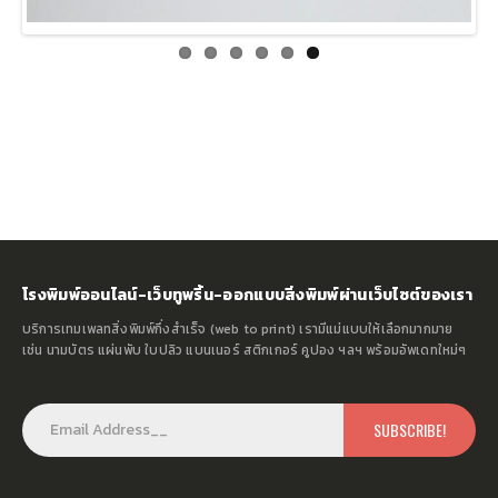
โรงพิมพ์ออนไลน์-เว็บทูพริ้น-ออกแบบสิ่งพิมพ์ผ่านเว็บไซต์ของเรา
บริการเทมเพลทสิ่งพิมพ์กึ่งสำเร็จ (web to print) เรามีแม่แบบให้เลือกมากมาย
เช่น นามบัตร แผ่นพับ ใบปลิว แบนเนอร์ สติกเกอร์ คูปอง ฯลฯ พร้อมอัพเดทใหม่ๆ