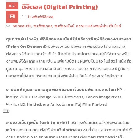
ดิจิตอล (Digital Printing)
ก.ย.
โรงพิมพ์ดิจิตอล
ดิจิตอลปริ้น
,
พิมพ์ดิจิตอล
,
พิมพ์ออนไลน์
,
ออกแบบสิ่งพิมพ์ผ่านเว็บไซต์
สุนทรฟิล์ม โรงพิมพ์ดิจิตอล ออนไลน์ ให้บริการพิมพ์ดิจิตอลครบวงจร
(Print On Demand)
พิมพ์เร่งด่วน พิมพ์มาก พิมพ์น้อย ได้ตามความ
ต้องการ ได้งานรวดเร็ว ฉับไว สีสดใส ประหยัดเวลาและค่าใช้จ่าย รองรับ
งานพิมพ์ได้หลากหลาย เช่น พิมพ์นามบัตร แผ่นพับ ใบปลิว โบร์ชัวร์ หนังสือ
คูู่มือ เมนูอาหาร แคตตาล็อกสินค้า การ์ดงานบวช การ์ดงานแต่ง ปฎิทิน ฯ
นอกจากนี้ยังสามารถออกแบบสิ่งพิมพ์ผ่านเว็บไซต์ของเราได้อีกด้วย
งานพิมพ์คุณภาพภาพสูง พิมพ์ด้วยเครื่องพิมพ์มาตรฐานโลก
HP-
Indigo 7600, HP-Indigo 5600, NexPress, Canon ImagePress,
Konica LD, Heidelberg Anicolor และ FujiFilm Flatbed
» ระบบเว็บทูพริ้น (web to print)
บริการฟรี..แม่แบบสิ่งพิมพ์ออนไลน์
แก้ใข ออกแบบ ตกแต่งได้ ผ่านเว็บไซต์ตลอด 24 ชั่วโมง สะดวกสบายทำได้
ง่ายๆ ทุกที่ทุกเวลา รองหลากหลายอุปกรณ์ ตั้งแต่คอมพิวเตอร์ตั้งโต๊ะ