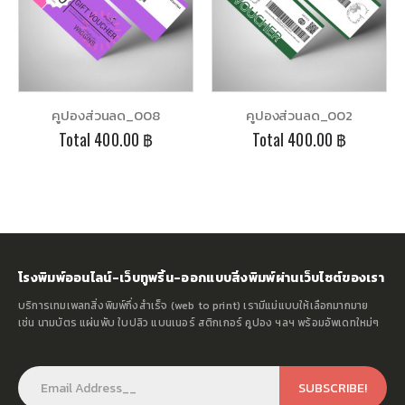
คูปองส่วนลด_008
คูปองส่วนลด_002
Total
400.00 ฿
Total
400.00 ฿
โรงพิมพ์ออนไลน์-เว็บทูพริ้น-ออกแบบสิ่งพิมพ์ผ่านเว็บไซต์ของเรา
บริการเทมเพลทสิ่งพิมพ์กึ่งสำเร็จ (web to print) เรามีแม่แบบให้เลือกมากมาย
เช่น นามบัตร แผ่นพับ ใบปลิว แบนเนอร์ สติกเกอร์ คูปอง ฯลฯ พร้อมอัพเดทใหม่ๆ