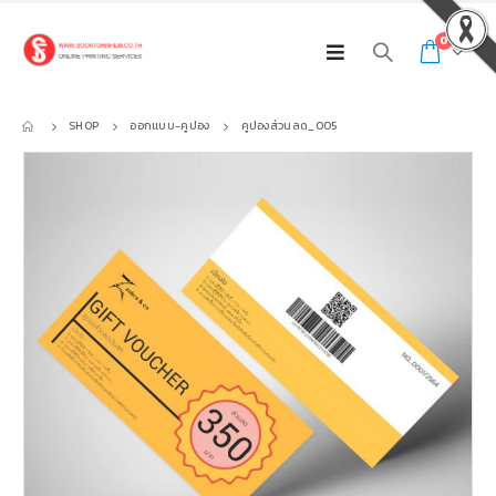
0
SHOP
ออกแบบ-คูปอง
คูปองส่วนลด_005
พิมพ์ไวนิล 150X80cm._009
พิมพ์ไวนิล 150X80cm._009
0
out of 5
0
out of 5
300.00
฿
300.00
฿
Total
Total