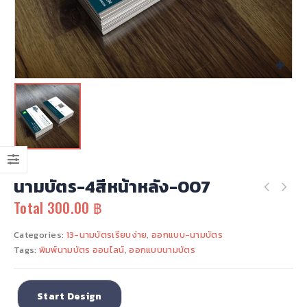
นามบัตร-4สีหน้าหลัง-007
Total
300.00 ฿
Categories:
13-นามบัตรเรียบง่าย
,
ออกแบบ-นามบัตร
Tags:
พิมพ์นามบัตร ออนไลน์
,
ออกแบบนามบัตร
Start Design