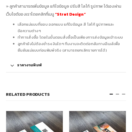
» ลูกค้าสามารถเพิ่มข้อมูล แก้ใขข้อมูล ปรับสี โลโก้ รูปภาพ ได้เองผ่าน
เว็บไซต์ของเราโดยคลิกที่เมนู
“Strat Design”
เลือกแม่แบบที่ชอบ ออกแบบ แก้ใขข้อมูล สี โลโก้ รูปภาพและ
ข้อความต่างๆ
ทำการสั่งซื้อ โดยในขั้นตอนสั่งซื้อเป็นเพียงการส่งข้อมูลเข้าระบบ
ลูกค้ายังไม่ต้องชำระเงินใดๆ ทีมงานจะติดต่อกลับทางอีเมล์เพื่อ
ยืนยันแม่แบบก่อนพิมพ์จริง (สามารถยกเลิกรายการได้)
ราคางานพิมพ์
RELATED PRODUCTS