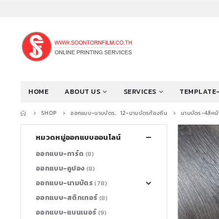
HOME
ABOUT US
SERVICES
TEMPLATE
SHOP
ออกแบบ-นามบัตร
,
12-นามบัตรท้องถิ่น
นามบัตร-4สีหน
หมวดหมู่ออกแบบออนไลน์
ออกแบบ-การ์ด
(8)
ออกแบบ-คูปอง
(8)
ออกแบบ-นามบัตร
(78)
ออกแบบ-สติกเกอร์
(8)
ออกแบบ-แบนเนอร์
(9)