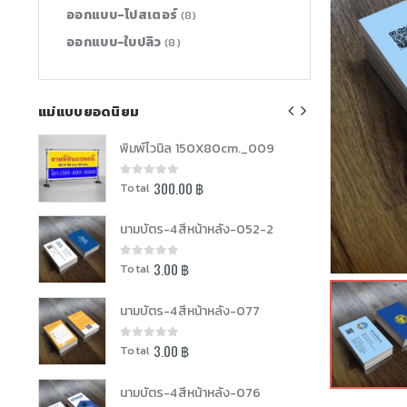
ออกแบบ-โปสเตอร์
(8)
ออกแบบ-ใบปลิว
(8)
แม่แบบยอดนิยม
9
พิมพ์ไวนิล 150X80cm._009
พิ
300.00
฿
0
out of 5
0
o
Total
To
2
นามบัตร-4สีหน้าหลัง-052-2
นา
3.00
฿
0
out of 5
0
o
Total
To
นามบัตร-4สีหน้าหลัง-077
นา
3.00
฿
0
out of 5
0
o
Total
To
นามบัตร-4สีหน้าหลัง-076
นา