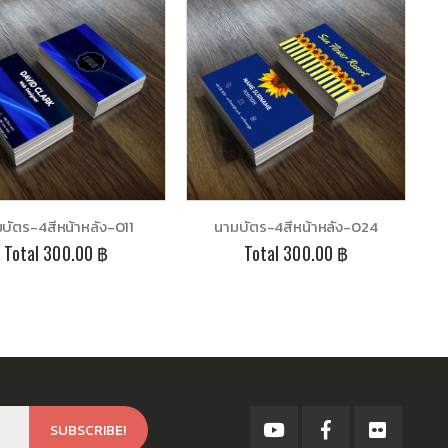
บัตร-4สีหน้าหลัง-011
นามบัตร-4สีหน้าหลัง-024
Total
300.00 ฿
Total
300.00 ฿