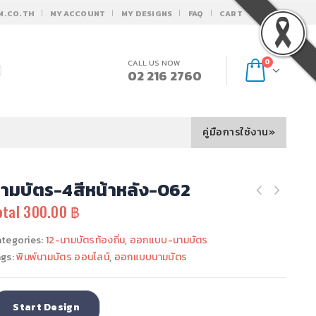
|
M.CO.TH
MY ACCOUNT
MY DESIGNS
FAQ
CART
LOG IN
0
CALL US NOW
02 216 2760
คู่มือการใช้งาน»
ามบัตร-4สีหน้าหลัง-062
otal
300.00 ฿
tegories:
12-นามบัตรท้องถิ่น
,
ออกแบบ-นามบัตร
gs:
พิมพ์นามบัตร ออนไลน์
,
ออกแบบนามบัตร
Start Design