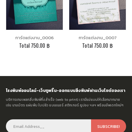
การ์ดแต่งงาน_0006
การ์ดแต่งงาน_0007
Total
750.00 ฿
Total
750.00 ฿
โรงพิมพ์ออนไลน์-เว็บทูพริ้น-ออกแบบสิ่งพิมพ์ผ่านเว็บไซต์ของเรา
บริการเทมเพลทสิ่งพิมพ์กึ่งสำเร็จ (web to print) เรามีแม่แบบให้เลือกมากมาย
เช่น นามบัตร แผ่นพับ ใบปลิว แบนเนอร์ สติกเกอร์ คูปอง ฯลฯ พร้อมอัพเดทใหม่ๆ